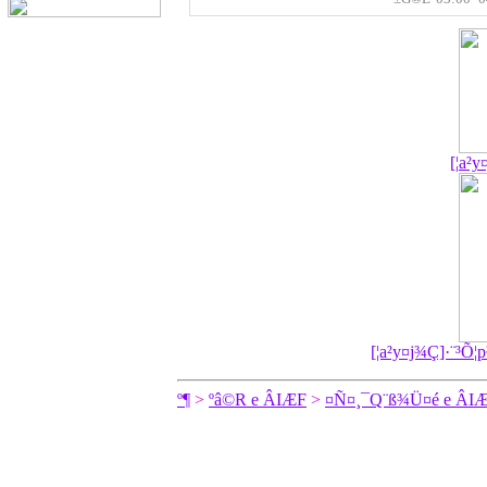
[¦a²
[¦a²y¤j¾Ç]·¨³
­º­¶
>
ºâ©R e ÂIÆF
>
¤Ñ¤¸¯Q¨ß¾Ü¤é e ÂIÆ