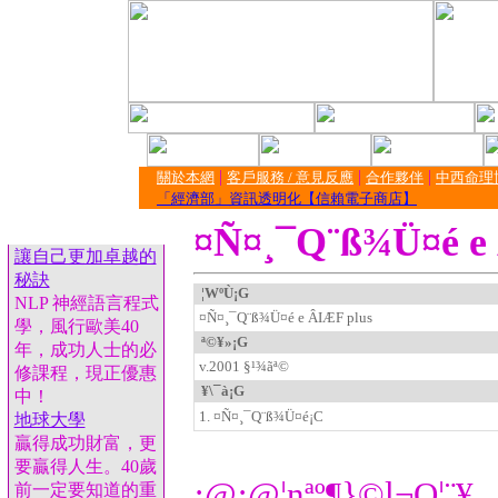
|
|
|
關於本網
客戶服務 / 意見反應
合作夥伴
中西命理
「經濟部」資訊透明化【信賴電子商店】
¤Ñ¤¸¯Q¨ß¾Ü¤é e
讓自己更加卓越的
秘訣
¦WºÙ¡G
NLP 神經語言程式
¤Ñ¤¸¯Q¨ß¾Ü¤é e ÂIÆF plus
學，風行歐美40
ª©¥»¡G
年，成功人士的必
v.2001 §¹¾ãª©
修課程，現正優惠
¥\¯à¡G
中！
1. ¤Ñ¤¸¯Q¨ß¾Ü¤é¡C
地球大學
贏得成功財富，更
要贏得人生。40歲
¡@¡@¦nªº¶}©l¬O¦¨¥
前一定要知道的重