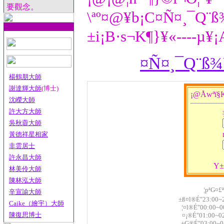
要觀念。
\ªº¤@¥b¡C¤Ñ¤¸¯Q¨
±i¡B·s¬K¶}¥«----µ
¤Ñ¤¸¯Q¨ß¾Ü
楊鶴朋大師
謝達輝大師
(博士)
¡@Åwªï§K
沈嶸大師
許大方大師
吳秋蓉大師
黃德祥星相家
非雲居士
許永昌大師
­Y
林美伶大師
陳林泓大師
¦pªG¤£
辛宣諭大師
±ß¤l®É"23:00~
Caike（繪宇）大師
¦­¤l®É"00:00~0
陳復思博士
¤¡®É"01:00~0
±G®É"03:00~0