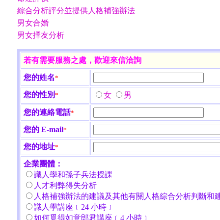
綜合分析評分並提供人格補強辦法
男女合婚
男女擇友分析
若有需要服務之處，歡迎來信洽詢
您的姓名
*
您的性別
女
男
*
您的連絡電話
*
您的 E-mail
*
您的地址
*
企業團體：
識人學和孫子兵法授課
人才利弊得失分析
人格補強辦法的建議及其他有關人格綜合分析判斷和
識人學講座﹝24 小時﹞
如何覓得如意郎君講座﹝4 小時﹞