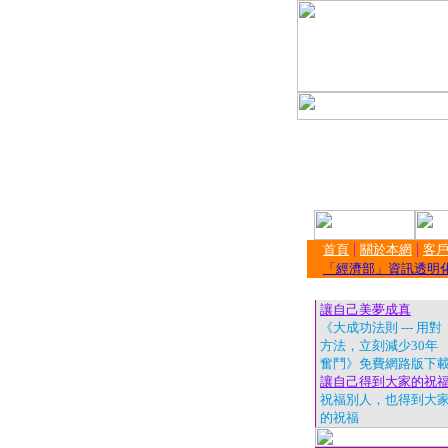
|
|
首頁
關於本網
客戶
「經濟部」資訊透明
讓自己美夢成真
《大成功法則 --- 用對
方法，立刻減少30年
奮鬥》免費網路版下
讓自己得到大家的祝
祝福別人，也得到大
的祝福