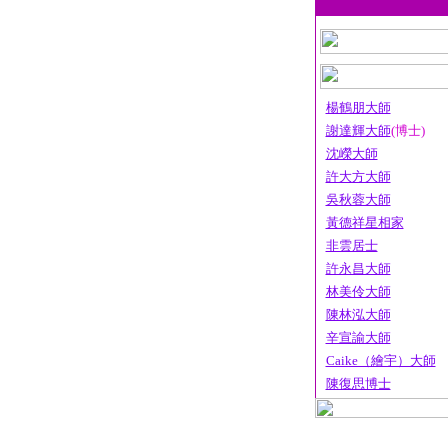
楊鶴朋大師
謝達輝大師
(博士)
沈嶸大師
許大方大師
吳秋蓉大師
黃德祥星相家
非雲居士
許永昌大師
林美伶大師
陳林泓大師
辛宣諭大師
Caike（繪宇）大師
陳復思博士