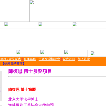
|
|
|
|
服務 / 意見反應
合作夥伴
中西命理博覽會
設成首頁
加入最愛
化【信賴電子商店】
陳復思 博士服務項目
載
陳復思 博士簡歷
福
家
北京大學法學博士
海峽兩岸工業協會法律顧問