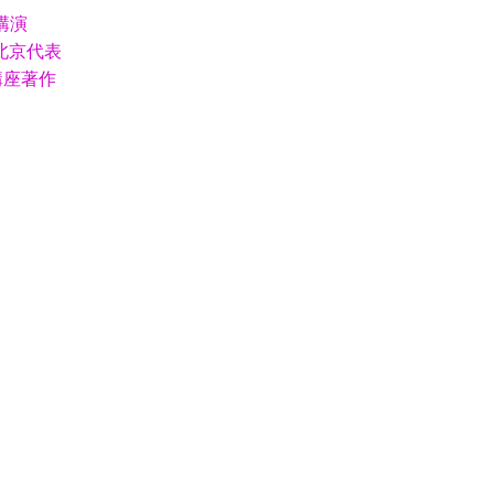
講演
o.駐北京代表
講座著作