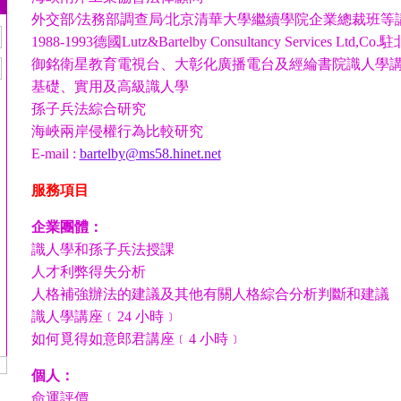
外交部∕法務部調查局∕北京清華大學繼續學院企業總裁班等
1988-1993德國Lutz&Bartelby Consultancy Services Ltd,C
御銘衛星教育電視台、大彰化廣播電台及經綸書院識人學
基礎、實用及高級識人學
孫子兵法綜合研究
海峽兩岸侵權行為比較研究
E-mail :
bartelby@ms58.hinet.net
服務項目
企業團體：
識人學和孫子兵法授課
人才利弊得失分析
人格補強辦法的建議及其他有關人格綜合分析判斷和建議
識人學講座﹝24 小時﹞
如何覓得如意郎君講座﹝4 小時﹞
個人：
命運評價