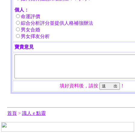
個人：
命運評價
綜合分析評分並提供人格補強辦法
男女合婚
男女擇友分析
寶貴意見
填好資料後，請按
！
首頁
>
識人 e 點靈