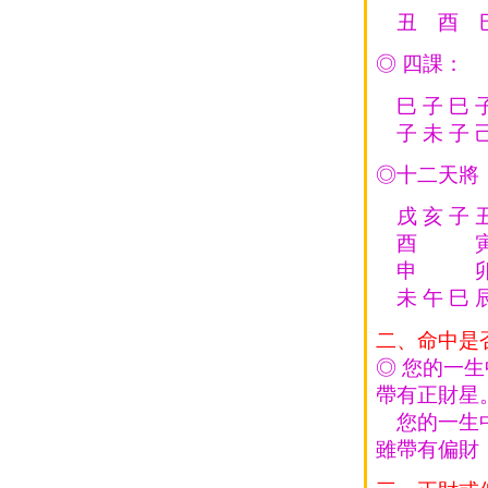
丑 酉 
◎ 四課：
巳 子 巳 
子 未 子 
◎十二天將
戌 亥 子 
酉 
申 
未 午 巳 
二、命中是
◎ 您的一
帶有正財星
您的一生中
雖帶有偏財