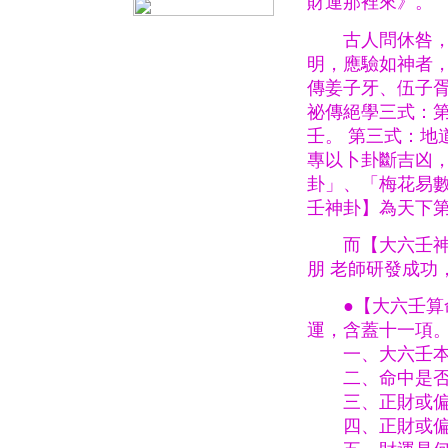
財運那裡來》。
古人問休咎，決
明，應驗如神者
傳姜子牙、伍子胥
祕傳絕學三式：第
壬。 第三式：地
專以卜卦斷吉凶
卦」、「梅花易數
壬神卦】為天下
而【大六壬神卦
朋 老師研發成功
●【大六壬算命
運，含蓋十一項
一、大六壬本
二、命中是否
三、正財或偏
四、正財或偏