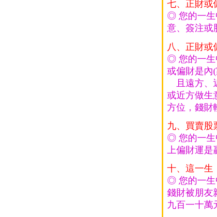
七、正財或
◎ 您的一
意、簽注或
八、正財或
◎ 您的一
或偏財是內(
且遠方、近
或近方做生
方位，錢財
九、買賣股
◎ 您的一
上偏財運是
十、這一生
◎ 您的一
錢財被朋友
九百一十萬