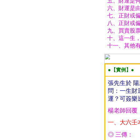
五、財運是何人
六、財運是由
七、正財或偏
八、正財或偏財
九、買賣股票
十、這一生，
十一、其他有
●【實例】●
張先生於 陽
問：一生財
運？可簽樂
楊老師回覆
一、大六壬
◎ 三傳：