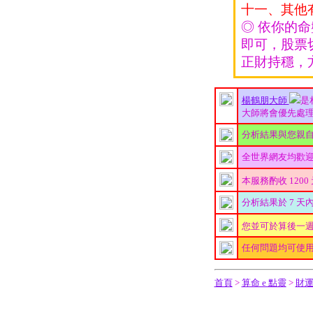
十一、其他
◎ 依你的
即可，股票
正財持穩，
楊鶴朋大師
是
大師將會優先處理您
分析結果與您親
全世界網友均歡
本服務酌收 1200
分析結果於 7 天內
您並可於算後一
任何問題均可使
首頁
>
算命 e 點靈
>
財