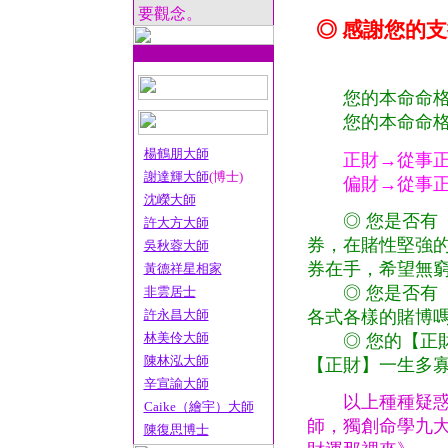
要觀念。
◎ 感謝您的
您的本命命
您的本命命格是
楊鶴朋大師
正財→從事正
謝達輝大師
(博士)
偏財→從事正當
沈嶸大師
◎ 您是否有
許大方大師
券，在賭性堅強
吳秋蓉大師
券在手，希望無
黃德祥星相家
◎ 您是否有【偏
非雲居士
各式各樣的賭博
許永昌大師
林美伶大師
◎ 您的【正財
陳林泓大師
【正財】一生多
辛宣諭大師
以上種種疑惑，讓
Caike（繪宇）大師
師，獨創命學九
陳復思博士