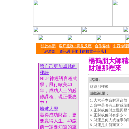
|
|
|
關於本網
客戶服務 / 意見反應
合作夥伴
中西命理
「經濟部」資訊透明化【信賴電子商店】
楊鶴朋大師精
讓自己更加卓越的
財運那裡來
秘訣
NLP 神經語言程式
名稱：
學，風行歐美40
財運那裡來
年，成功人士的必
論斷範圍：
修課程，現正優惠
1. 大六壬本命財運命盤
中！
2. 命中是否有正財或偏
地球大學
3. 正財或偏財之難與易
贏得成功財富，更
4. 正財或偏財有多少？
5. 財運是何人或從事
要贏得人生。40歲
6. 財運是由何而來？
前一定要知道的重