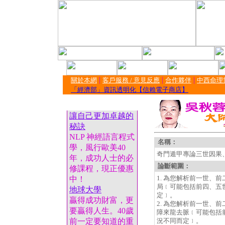
|
|
|
關於本網
客戶服務 / 意見反應
合作夥伴
中西命理
「經濟部」資訊透明化【信賴電子商店】
讓自己更加卓越的
秘訣
NLP 神經語言程式
名稱：
學，風行歐美40
奇門遁甲專論三世因果
年，成功人士的必
論斷範圍：
修課程，現正優惠
1. 為您解析前一世、
中！
局﹝可能包括前四、五
地球大學
定﹞。
贏得成功財富，更
2. 為您解析前一世、
要贏得人生。40歲
障來龍去脈﹝可能包括
前一定要知道的重
況不同而定﹞。