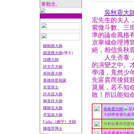
要觀念。
吳秋蓉大
宏先生的夫人
紫微斗數、三
準的論命風格
京華城命理博
楊鶴朋大師
絕，相信吳秋
謝達輝大師
(博士)
人生否泰，富
沈嶸大師
的演變之中。
許大方大師
學淺，竟然少
吳秋蓉大師
先富貴而後貧
黃德祥星相家
莫展，若不知
非雲居士
敗！所以能知
許永昌大師
林美伶大師
陳林泓大師
吳秋蓉大師
是
大師將會優先處理您
辛宣諭大師
Caike（繪宇）大師
分析結果與您親
陳復思博士
全世界網友均歡