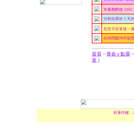
本服務酌收 2000
分析結果於 3 天
您並可於算後一
任何問題均可使
首頁
>
算命 e 點靈
算 ]
有著作權，