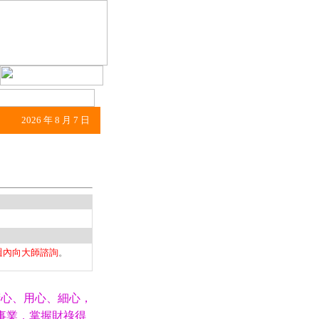
2026 年 8 月 7 日
週內向大師諮詢
。
心、用心、細心，
事業，掌握財祿得