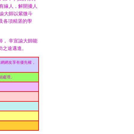
有緣人，解開擾人
諭大師以紫微斗
 及各項精湛的學
， 辛宣諭大師能
功之途邁進。
本網網友享有優先權，
細處理。