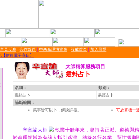
|
|
|
|
/ 意見反應
合作夥伴
中西命理博覽會
設成首頁
加入最愛
化【信賴電子商店】
大師精算服務項目
靈卦占卜
式
名稱：
類別：
靈卦占卜
易經占卜
論斷範圍：
萬事皆可以卜，解說詳盡。
可於算後一
辛宣諭大師
執業十餘年來，稟持著正派、道德與精
於命理領域為有緣人指引迷津，結緣各行各業，幫忙規劃