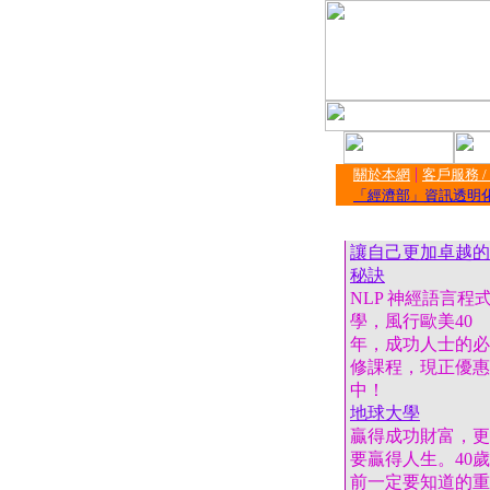
|
關於本網
客戶服務 
「經濟部」資訊透明
讓自己更加卓越的
秘訣
NLP 神經語言程
學，風行歐美40
年，成功人士的必
修課程，現正優惠
中！
地球大學
贏得成功財富，更
要贏得人生。40歲
前一定要知道的重