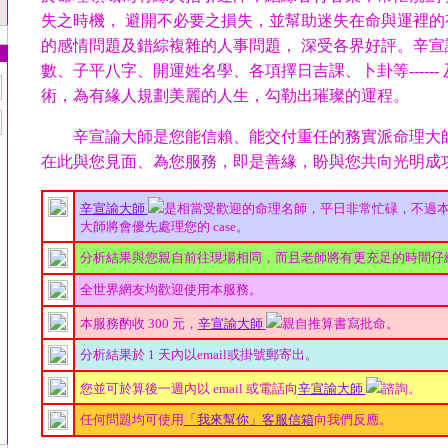
失之時機， 避開不必要之損失，並幫助迷失在命與運裡的
的感情問題及錯綜複雜的人事問題， 深受各界好評。辛宣
數、子平八字、開運姓名學、各項擇日吉課、卜卦等------
術，為有緣人規劃美麗的人生，勾勒出璀璨的運程。
辛宣諭大師是您能信賴、能交付重任的務實派命理大師
在此與您見面、為您服務，即是善緣，盼與您共向光明成
辛宣諭大師
是相當受歡迎的命理名師，平日非常忙碌，不過
大師將會優先處理您的 case。
分析結果與您親自前往現場相同，而且老師將有更充足的時間仔
全世界網友均歡迎使用本服務。
本服務酌收 300 元，
辛宣諭大師
親自推算書寫批命。
分析結果於 1 天內以email或掛號郵寄出。
您並可於算後一週內以 email 或電話向
辛宣諭大師
諮詢。
任何問題均可使用
「我來幫你」客服信箱
向我們反應。