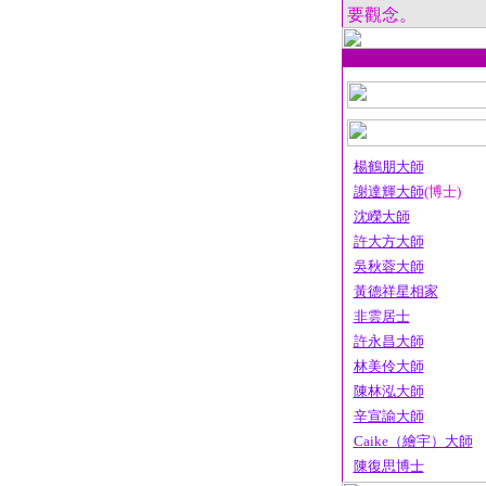
要觀念。
楊鶴朋大師
謝達輝大師
(博士)
沈嶸大師
許大方大師
吳秋蓉大師
黃德祥星相家
非雲居士
許永昌大師
林美伶大師
陳林泓大師
辛宣諭大師
Caike（繪宇）大師
陳復思博士