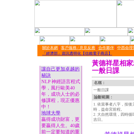
|
|
|
關於本網
客戶服務 / 意見反應
合作夥伴
中西命理
「經濟部」資訊透明化【信賴電子商店】
黃德祥星相家
讓自己更加卓越的
一般日課
秘訣
NLP 神經語言程式
名稱：
學，風行歐美40
一般日課
年，成功人士的必
論斷範圍：
修課程，現正優惠
1. 依當事者八字，按
中！
時，益命宮前程。
地球大學
2. 大自然環境，四時
贏得成功財富，更
吉日。
要贏得人生。40歲
前一定要知道的重