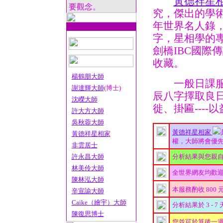
黃德祥星
要觀念。
究，傑出的學術
年世界名人錄，
字，星相學的
劍橋IBC國際
收藏。
楊鶴朋大師
一般日課服務
謝達輝大師
(博士)
辰八字擇取良
沈嶸大師
徙、掛匾---
許大方大師
吳秋蓉大師
黃德祥星相家
黃德祥星相家
權，大師將會優先處
非雲居士
許永昌大師
分析結果與您親
林美伶大師
全世界網友均歡
陳林泓大師
本服務酌收 800 
辛宣諭大師
Caike（繪宇）大師
分析結果於 3 - 7
陳復思博士
您並可於算後一