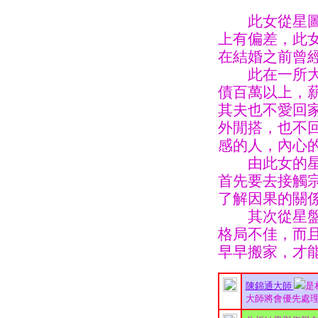
此女從星圖一
上有偏差，此
在結婚之前曾
此在一所大學
債百萬以上，
其夫也不愛回
外閒搭，也不
感的人，內心
由此女的星圖
首先要去接觸
了解因果的關
其次從星盤上
格局不佳，而
早早搬家，才
陳錦通大師
是
大師將會優先處理您