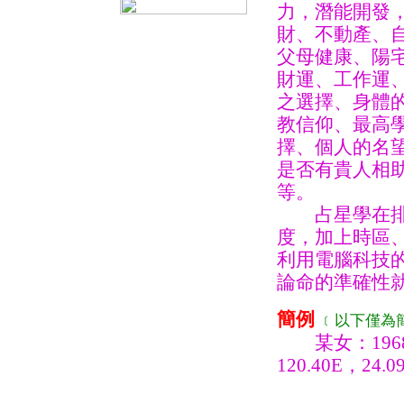
力，潛能開發
財、不動產、
父母健康、陽
財運、工作運
之選擇、身體
教信仰、最高
擇、個人的名
是否有貴人相
等。
占星學在排盤
度，加上時區
利用電腦科技
論命的準確性
簡例
﹝以下僅為
某女：1968
120.40E，2