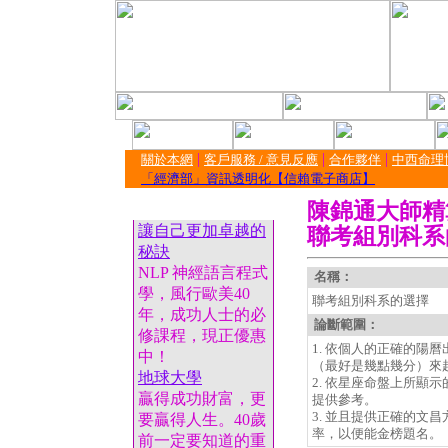
|
|
|
關於本網
客戶服務 / 意見反應
合作夥伴
中西命理
「經濟部」資訊透明化【信賴電子商店】
陳錦通大師精
讓自己更加卓越的
聯考組別科系
秘訣
NLP 神經語言程式
名稱：
學，風行歐美40
聯考組別科系的選擇
年，成功人士的必
論斷範圍：
修課程，現正優惠
1. 依個人的正確的陽
中！
（最好是幾點幾分）來
地球大學
2. 依星座命盤上所顯
贏得成功財富，更
提供參考。
3. 並且提供正確的文
要贏得人生。40歲
率，以便能金榜題名。
前一定要知道的重