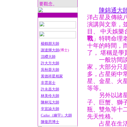
要觀念。
陳錦通大
洋占星及傳統八
演講與文章，
目、 中天娛樂
戰
」特聘命理
楊鶴朋大師
十年的時間，
謝達輝大師
(博士)
了， 堪稱是學
沈嶸大師
一般坊間談論
許大方大師
家，大部分只
吳秋蓉大師
多，占星術中
黃德祥星相家
星、金星、火
非雲居士
等等。
許永昌大師
另外以諸星在
林美伶大師
子、巨蟹、獅
陳林泓大師
瓶、雙魚等十
辛宣諭大師
Caike（繪宇）大師
先天性格。
陳復思博士
占星在生活上