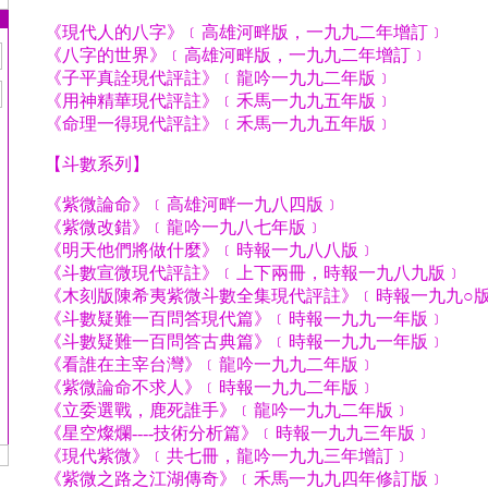
《現代人的八字》﹝高雄河畔版，一九九二年增訂﹞
《八字的世界》﹝高雄河畔版，一九九二年增訂﹞
《子平真詮現代評註》﹝龍吟一九九二年版﹞
《用神精華現代評註》﹝禾馬一九九五年版﹞
《命理一得現代評註》﹝禾馬一九九五年版﹞
【斗數系列】
《紫微論命》﹝高雄河畔一九八四版﹞
《紫微改錯》﹝龍吟一九八七年版﹞
《明天他們將做什麼》﹝時報一九八八版﹞
《斗數宣微現代評註》﹝上下兩冊，時報一九八九版﹞
《木刻版陳希夷紫微斗數全集現代評註》﹝時報一九九○
《斗數疑難一百問答現代篇》﹝時報一九九一年版﹞
《斗數疑難一百問答古典篇》﹝時報一九九一年版﹞
《看誰在主宰台灣》﹝龍吟一九九二年版﹞
《紫微論命不求人》﹝時報一九九二年版﹞
《立委選戰，鹿死誰手》﹝龍吟一九九二年版﹞
《星空燦爛----技術分析篇》﹝時報一九九三年版﹞
《現代紫微》﹝共七冊，龍吟一九九三年增訂﹞
《紫微之路之江湖傳奇》﹝禾馬一九九四年修訂版﹞