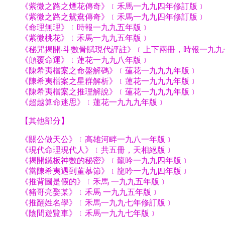
《紫微之路之煙花傳奇》﹝禾馬一九九四年修訂版﹞
《紫微之路之鴛鴦傳奇》﹝禾馬一九九四年修訂版﹞
《命理無理》﹝時報一九九五年版﹞
《紫微桃花》﹝禾馬一九九五年版﹞
《秘咒揭開‧斗數骨賦現代評註》﹝上下兩冊，時報一九九
《顛覆命運》﹝蓮花一九九八年版﹞
《陳希夷檔案之命盤解碼》﹝蓮花一九九九年版﹞
《陳希夷檔案之星群解析》﹝蓮花一九九九年版﹞
《陳希夷檔案之推理解說》﹝蓮花一九九九年版﹞
《超越算命迷思》﹝蓮花一九九九年版﹞
【其他部分】
《關公做天公》﹝高雄河畔一九八一年版﹞
《現代命理現代人》﹝共五冊，天相絕版﹞
《揭開鐵板神數的秘密》﹝龍吟一九九四年版﹞
《當陳希夷遇到董慕節》﹝龍吟一九九四年版﹞
《推背圖是假的》﹝禾馬 一九九五年版﹞
《豬哥亮娶某》﹝禾馬 一九九五年版﹞
《推翻姓名學》﹝禾馬一九九七年修訂版﹞
《陰間遊覽車》﹝禾馬一九九七年版﹞