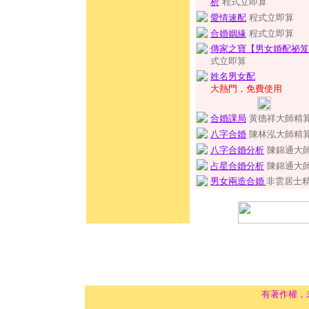
析
程式立即算
愛情速配
程式立即算
合婚姻緣
程式立即算
傳家之寶【男女婚配祕笈
式立即算
姓名男女配
大熱門，免費使用
合婚課局
黃德祥大師精
八字合婚
陳林泓大師精
八字合婚分析
陳錦通大
占星合婚分析
陳錦通大
男女兩造合婚
非雲居士
有著作權，