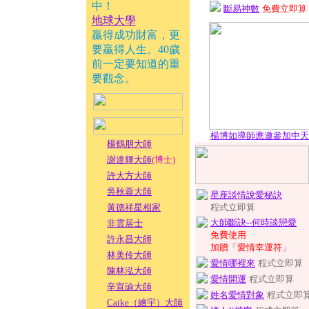
中！
斷易神數
免費立即算
地球大學
贏得成功財富，更
要贏得人生。40歲
前一定要知道的重
要觀念。
楊博如導師應邀參加中天
楊鶴朋大師
謝達輝大師
(博士)
許大方大師
吳秋蓉大師
星座談情說愛秘訣
黃德祥星相家
程式立即算
大師斷訣--何時談戀愛
非雲居士
免費使用
許永昌大師
加贈「愛情幸運符」
林美伶大師
愛情哪裡來
程式立即算
陳林泓大師
愛情開運
程式立即算
辛宣諭大師
姓名愛情對象
程式立即
Caike（繪宇）大師