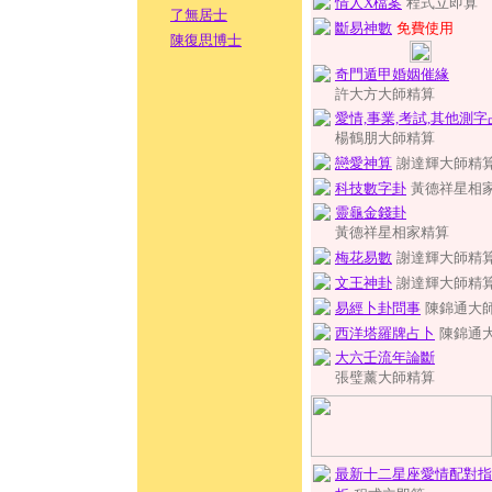
情人X檔案
程式立即算
了無居士
斷易神數
免費使用
陳復思博士
奇門遁甲婚姻催緣
許大方大師精算
愛情,事業,考試,其他測字
楊鶴朋大師精算
戀愛神算
謝達輝大師精
科技數字卦
黃德祥星相
靈龜金錢卦
黃德祥星相家精算
梅花易數
謝達輝大師精
文王神卦
謝達輝大師精
易經卜卦問事
陳錦通大
西洋塔羅牌占卜
陳錦通
大六壬流年論斷
張璧薰大師精算
最新十二星座愛情配對指