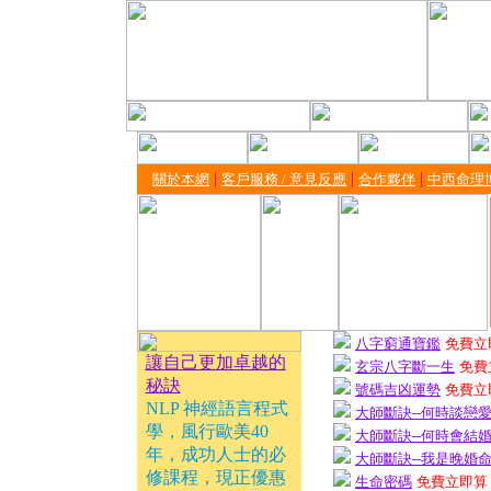
|
|
|
關於本網
客戶服務 / 意見反應
合作夥伴
中西命理
八字窮通寶鑑
免費立
讓自己更加卓越的
玄宗八字斷一生
免費
秘訣
號碼吉凶運勢
免費立
NLP 神經語言程式
大師斷訣--何時談戀
學，風行歐美40
大師斷訣--何時會結
年，成功人士的必
大師斷訣--我是晚婚
修課程，現正優惠
生命密碼
免費立即算