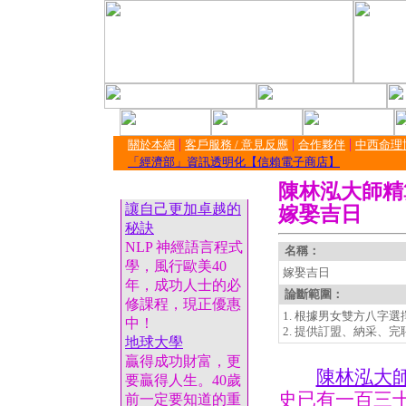
|
|
|
關於本網
客戶服務 / 意見反應
合作夥伴
中西命理
「經濟部」資訊透明化【信賴電子商店】
陳林泓大師精
讓自己更加卓越的
嫁娶吉日
秘訣
NLP 神經語言程式
名稱：
學，風行歐美40
嫁娶吉日
年，成功人士的必
論斷範圍：
修課程，現正優惠
1. 根據男女雙方八字
中！
2. 提供訂盟、納采、完聘
地球大學
贏得成功財富，更
陳林泓大
要贏得人生。40歲
史已有一百三
前一定要知道的重