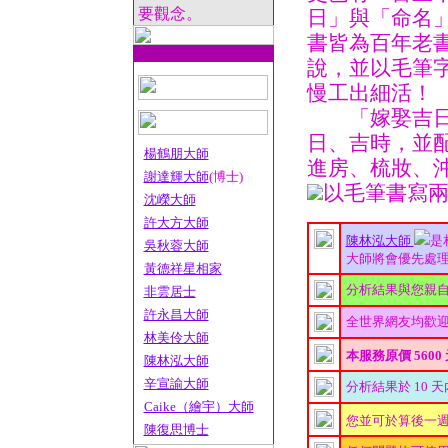
要觀念。
日」與「命名
書皆為百年老
說，並以毛筆
慢工出細活！
「嫁娶吉日」
日、吉時，並
楊鶴朋大師
進房、梳妝、沖歲
謝達輝大師
(博士)
以毛筆書寫
沈嶸大師
許大方大師
陳林泓大師
是
吳秋蓉大師
大師將會優先處理您
黃德祥星相家
分析結果與您親
非雲居士
許永昌大師
全世界網友均歡
林美伶大師
本服務原價 5600
陳林泓大師
辛宣諭大師
分析結果於 10 
Caike（繪宇）大師
您並可於算後一週內
陳復思博士